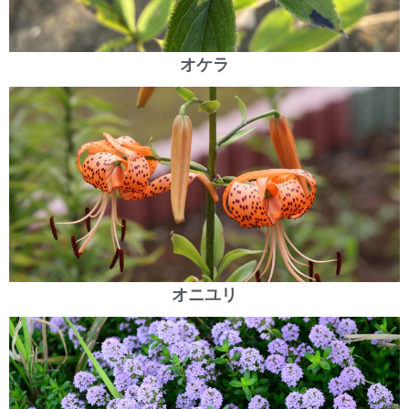
オケラ
オニユリ