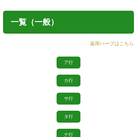
一覧（一般）
薬用ハーブはこちら
ア行
カ行
サ行
タ行
ナ行