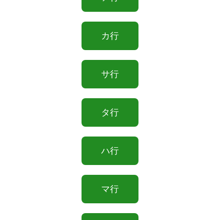
カ行
サ行
タ行
ハ行
マ行