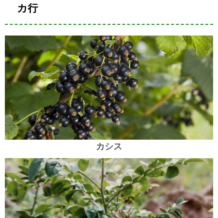
カ行
カシス