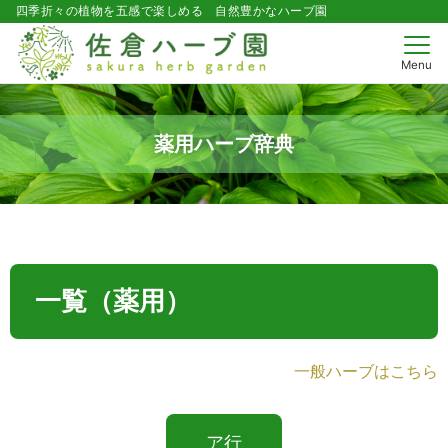
四季折々の植物を五感で楽しめる 自然豊かなハーブ園
Menu
薬用ハーブ辞典
一覧（薬用）
一般ハーブはこちら
ア行