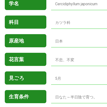
学名
Cercidiphyllum japonicum
科目
カツラ科
原産地
日本
花言葉
不忠、不変
見ごろ
5月
生育条件
日なた～半日陰で育つ。