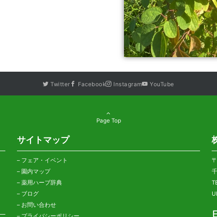
Twitter
Facebook
Instagram
YouTube
Page Top
サイトマップ
–
フェア・イベント
〒
–
園内マップ
千
–
薬用ハーブ辞典
T
–
ブログ
U
–
お問い合わせ
–
プライバシーポリシー