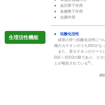
● 血圧降下作用
● 血糖降下作用
● 抗菌作用
● 抗酸化活性
生理活性機能
緑茶の持つ抗酸化活性につい
種のカテキンのうちEGCがも
また、茶カテキンのラードに
EGC＜EGCGの順であり、ピ
5)
とが報告されている
。