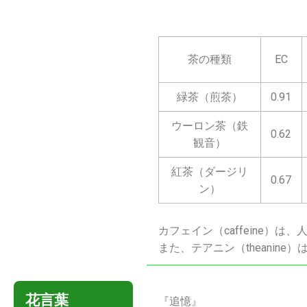
茶の種類
EC
緑茶（煎茶）
0.91
ウーロン茶（鉄
0.62
観音）
紅茶（ダージリ
0.67
ン）
カフェイン（caffeine）
また、テアニン（theani
花言葉
『追憶』