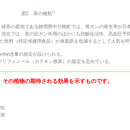
1)
図2 茶の種類
緑茶の産地である静岡県中川根町では、胃ガンの発生率が日
。現在では、茶の抗ガン作用のほかにも抗酸化活性、高血圧予
増量した飲料（特定保健用食品）が体脂肪を低減するとして人気を
echin含量の規定が設けられる。
ポリフェノール（カテキン換算）の規定を定めている。
、その植物の期待される効果を示すものです。
活性
作用