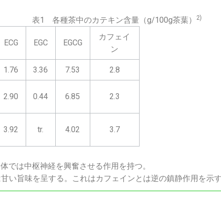
2)
表1 各種茶中のカテキン含量（g/100g茶葉）
カフェイ
ECG
EGC
EGCG
ン
1.76
3.36
7.53
2.8
2.90
0.44
6.85
2.3
3.92
tr.
4.02
3.7
は、人体では中枢神経を興奮させる作用を持つ。
ne）は甘い旨味を呈する。これはカフェインとは逆の鎮静作用を示