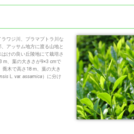
ラワジ川、プラマプトラ川な
部、アッサム地方に渡る山地と
水はけの良い丘陵地にて栽培さ
m、葉の大きさが9×3 cmで
、喬木で高さ18 m、葉の大き
nsis
L. var.
assamica
）に分け