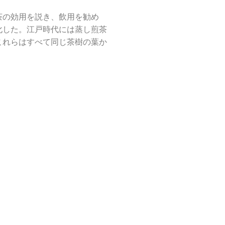
茶の効用を説き、飲用を勧め
化した。江戸時代には蒸し煎茶
これらはすべて同じ茶樹の葉か