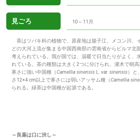
見ごろ
10～11月
茶はツバキ科の植物で、原産地は揚子江、メコン川、イ
どの大河上流が集まる中国西南部の雲南省からビルマ北
考えられている。我が国では、温暖で日当たりがよく、
れている。茶の種類は大きく2つに分けられ、灌木で樹高3 
寒さに強い中国種（
Camellia sinensis
L. var.
sinensis
）と
さ12×4 cm以上で寒さには弱いアッサム種（
Camellia sine
られる。緑茶は中国種が起源である。
～良薬は口に渋し～