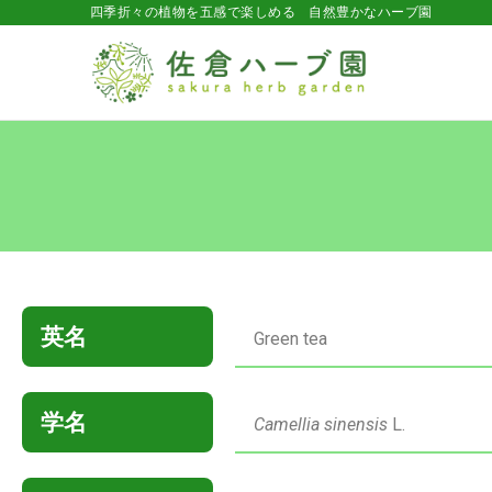
四季折々の植物を五感で楽しめる 自然豊かなハーブ園
英名
Green tea
学名
Camellia sinensis
L.