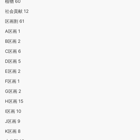
植物
60
社会貢献
12
区画割
61
A区画
1
B区画
2
C区画
6
D区画
5
E区画
2
F区画
1
G区画
2
H区画
15
I区画
10
J区画
9
K区画
8