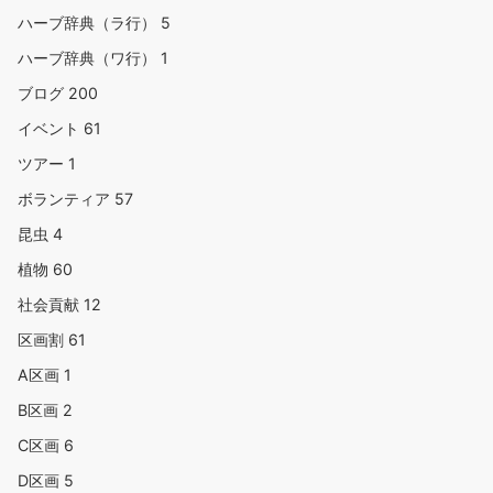
ハーブ辞典（ラ行）
5
ハーブ辞典（ワ行）
1
ブログ
200
イベント
61
ツアー
1
ボランティア
57
昆虫
4
植物
60
社会貢献
12
区画割
61
A区画
1
B区画
2
C区画
6
D区画
5