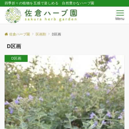
四季折々の植物を五感で楽しめる 自然豊かなハーブ園
Menu
佐倉ハーブ園
区画割
D区画
D区画
D区画