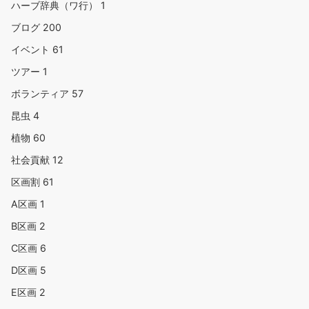
ハーブ辞典（ワ行）
1
ブログ
200
イベント
61
ツアー
1
ボランティア
57
昆虫
4
植物
60
社会貢献
12
区画割
61
A区画
1
B区画
2
C区画
6
D区画
5
E区画
2