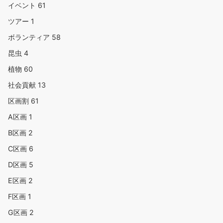
イベント
61
ツアー
1
ボランティア
58
昆虫
4
植物
60
社会貢献
13
区画割
61
A区画
1
B区画
2
C区画
6
D区画
5
E区画
2
F区画
1
G区画
2