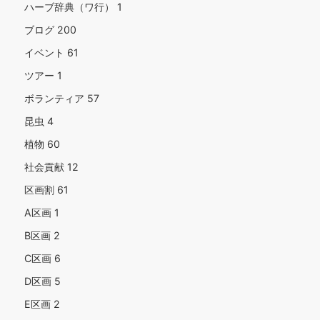
ハーブ辞典（ワ行）
1
ブログ
200
イベント
61
ツアー
1
ボランティア
57
昆虫
4
植物
60
社会貢献
12
区画割
61
A区画
1
B区画
2
C区画
6
D区画
5
E区画
2