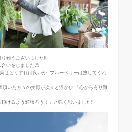
有り難うございました
‼️
し合いをしました
😌
策はどうすれば良いか…ブルーベリーは熟してくれ
園頂いた方々の笑顔が次々と浮かび 「心から有り難
園頂けるよう頑張ろう！」と強く思いました
❗️