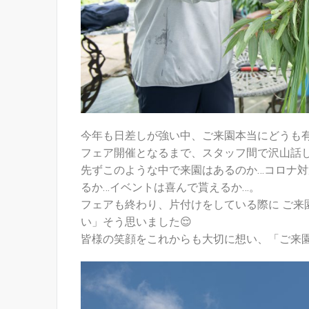
今年も日差しが強い中、ご来園本当にどうも
フェア開催となるまで、スタッフ間で沢山話
先ずこのような中で来園はあるのか…コロナ対
るか…イベントは喜んで貰えるか…。
フェアも終わり、片付けをしている際に ご来
い」そう思いました
😌
皆様の笑顔をこれからも大切に想い、「ご来