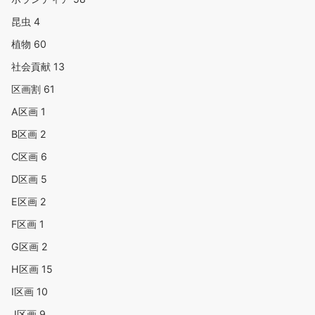
昆虫
4
植物
60
社会貢献
13
区画割
61
A区画
1
B区画
2
C区画
6
D区画
5
E区画
2
F区画
1
G区画
2
H区画
15
I区画
10
J区画
9