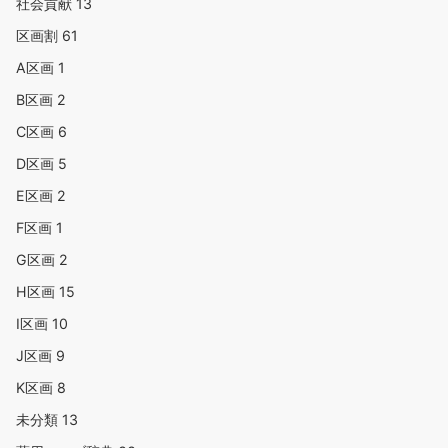
社会貢献
13
区画割
61
A区画
1
B区画
2
C区画
6
D区画
5
E区画
2
F区画
1
G区画
2
H区画
15
I区画
10
J区画
9
K区画
8
未分類
13