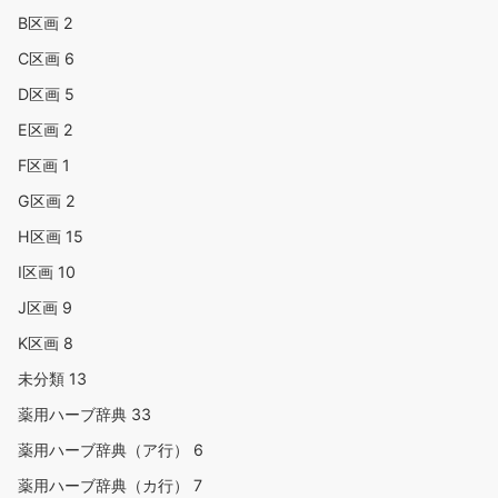
B区画
2
C区画
6
D区画
5
E区画
2
F区画
1
G区画
2
H区画
15
I区画
10
J区画
9
K区画
8
未分類
13
薬用ハーブ辞典
33
薬用ハーブ辞典（ア行）
6
薬用ハーブ辞典（カ行）
7