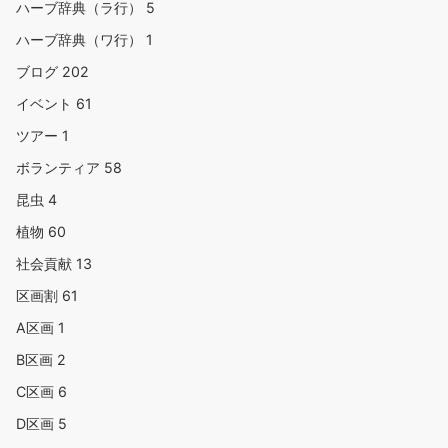
ハーブ辞典（ラ行）
5
ハーブ辞典（ワ行）
1
ブログ
202
イベント
61
ツアー
1
ボランティア
58
昆虫
4
植物
60
社会貢献
13
区画割
61
A区画
1
B区画
2
C区画
6
D区画
5