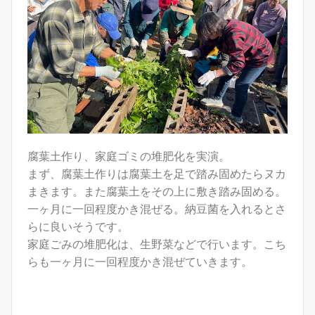
腐葉土作り、家庭ゴミの堆肥化を実演。
まず、腐葉土作りは腐葉土を足で踏み固めたらヌカ
まきます。また腐葉土をその上に敷き踏み固める。
一ヶ月に一回程度かき混ぜる。納豆菌を入れるとさ
らに良いそうです。
家庭ごみの堆肥化は、生野菜などで行います。こち
らも一ヶ月に一回程度かき混ぜていきます。