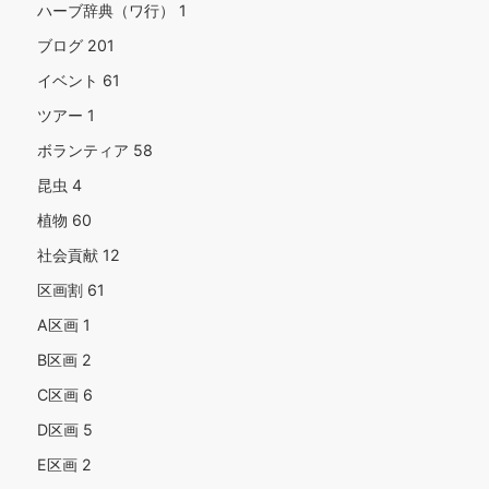
ハーブ辞典（ワ行）
1
ブログ
201
イベント
61
ツアー
1
ボランティア
58
昆虫
4
植物
60
社会貢献
12
区画割
61
A区画
1
B区画
2
C区画
6
D区画
5
E区画
2