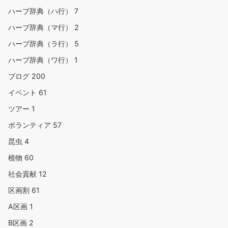
ハーブ辞典（ハ行）
7
ハーブ辞典（マ行）
2
ハーブ辞典（ラ行）
5
ハーブ辞典（ワ行）
1
ブログ
200
イベント
61
ツアー
1
ボランティア
57
昆虫
4
植物
60
社会貢献
12
区画割
61
A区画
1
B区画
2