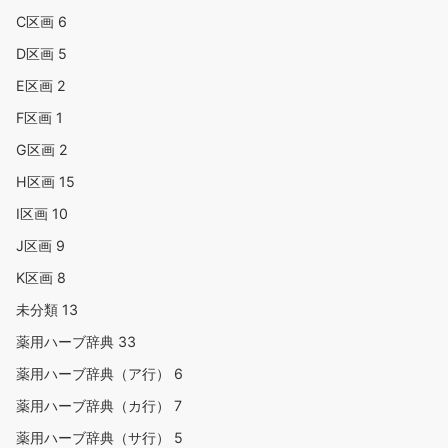
C区画
6
D区画
5
E区画
2
F区画
1
G区画
2
H区画
15
I区画
10
J区画
9
K区画
8
未分類
13
薬用ハーブ辞典
33
薬用ハーブ辞典（ア行）
6
薬用ハーブ辞典（カ行）
7
薬用ハーブ辞典（サ行）
5