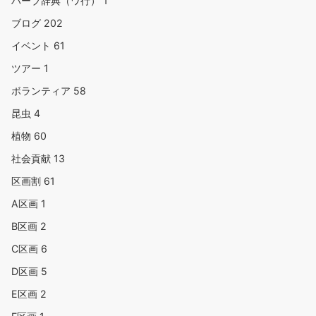
ハーブ辞典（ワ行）
1
ブログ
202
イベント
61
ツアー
1
ボランティア
58
昆虫
4
植物
60
社会貢献
13
区画割
61
A区画
1
B区画
2
C区画
6
D区画
5
E区画
2