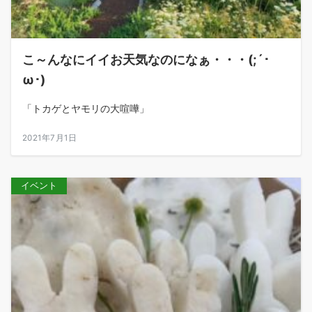
こ～んなにイイお天気なのになぁ・・・(;´･
ω･)
「トカゲとヤモリの大喧嘩」
2021年7月1日
イベント