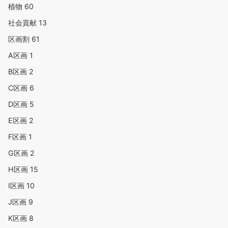
植物
60
社会貢献
13
区画割
61
A区画
1
B区画
2
C区画
6
D区画
5
E区画
2
F区画
1
G区画
2
H区画
15
I区画
10
J区画
9
K区画
8