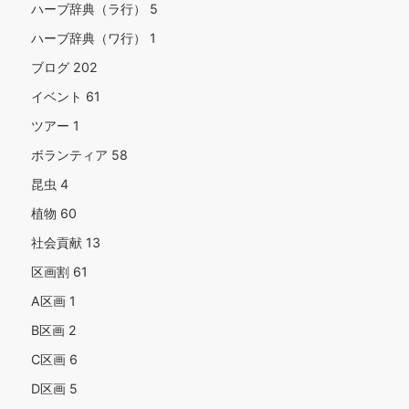
ハーブ辞典（ラ行）
5
ハーブ辞典（ワ行）
1
ブログ
202
イベント
61
ツアー
1
ボランティア
58
昆虫
4
植物
60
社会貢献
13
区画割
61
A区画
1
B区画
2
C区画
6
D区画
5